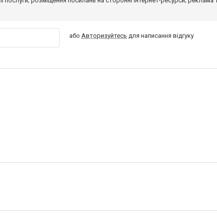
 її послуги; розміщення посилань на сторонні інтернет-ресурси; реклама 
або
Авторизуйтесь
для написання відгуку