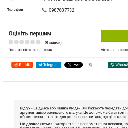
Телефон
0987837732
Оцініть першим
(
0
оцінок)
Ніхто ще не рек
Поки ще ніхто не оцінював
Reddit
Telegram
Viber
Whats
Відгук - це думка або оцінка людей, які бажають передати 
аргументацією залишеного відгука. Це допоможе багатьом пр
обговорення, а також для роз'яснення питань, що цікавлять.
Не дозволяється:
використання ненормативної лексики, по