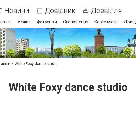
Новини
Довідник
Дозвілля
кансії
Афіша
Фотозвіти
Оголошення
Карта міста
Довід
танців
White Foxy dance studio
White Foxy dance studio