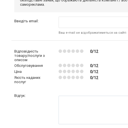
безпідставні заяви, що ображають діяльність компанії і / або
самореклама.
Введіть email:
Ваш e-mail не відображатиметься на сайті
Відповідність
0/12
товару/послуги з
описом
Обслуговування
0/12
Ціна
0/12
Якість наданих
0/12
послуг
Відгук: