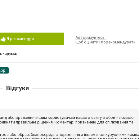
Авторизуйтесь
,
Я рекомендую
щоб оцінити і порекомендувати
омендував
App
Відгуки
досвід або враження іншим користувачам нашого сайту з обов'язковою
ийняти правильне рішення. Коментарі призначені для спілкування та
гроз або образ; безпосереднє порівняння з іншими конкуруючими компа