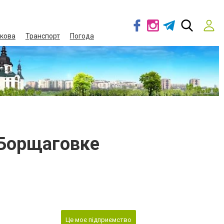
кова
Транспорт
Погода
 Борщаговке
Це моє підприємство