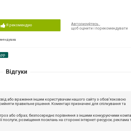
Авторизуйтесь
,
Я рекомендую
щоб оцінити і порекомендувати
омендував
App
Відгуки
досвід або враження іншим користувачам нашого сайту з обов'язковою
ийняти правильне рішення. Коментарі призначені для спілкування та
гроз або образ; безпосереднє порівняння з іншими конкуруючими компа
 її послуги; розміщення посилань на сторонні інтернет-ресурси; реклама 