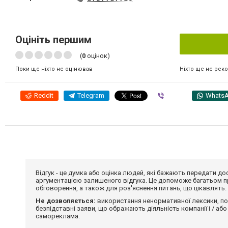
Оцініть першим
(
0
оцінок)
Ніхто ще не рек
Поки ще ніхто не оцінював
Reddit
Telegram
Viber
Whats
Відгук - це думка або оцінка людей, які бажають передати 
аргументацією залишеного відгука. Це допоможе багатьом пр
обговорення, а також для роз'яснення питань, що цікавлять.
Не дозволяється:
використання ненормативної лексики, по
безпідставні заяви, що ображають діяльність компанії і / або
самореклама.