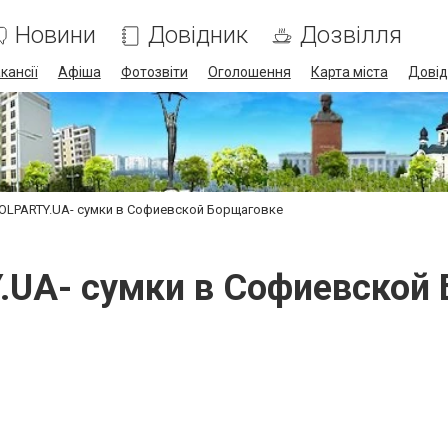
Новини
Довідник
Дозвілля
кансії
Афіша
Фотозвіти
Оголошення
Карта міста
Довід
OLPARTY.UA- сумки в Софиевской Борщаговке
UA- сумки в Софиевской