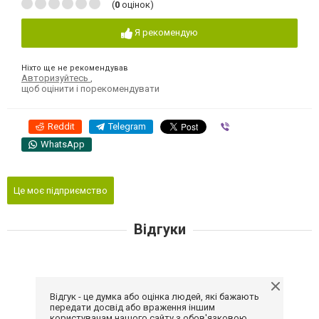
(
0
оцінок)
Я рекомендую
Ніхто ще не рекомендував
Авторизуйтесь
,
щоб оцінити і порекомендувати
Reddit
Telegram
Viber
WhatsApp
Це моє підприємство
Відгуки
Відгук - це думка або оцінка людей, які бажають
передати досвід або враження іншим
користувачам нашого сайту з обов'язковою