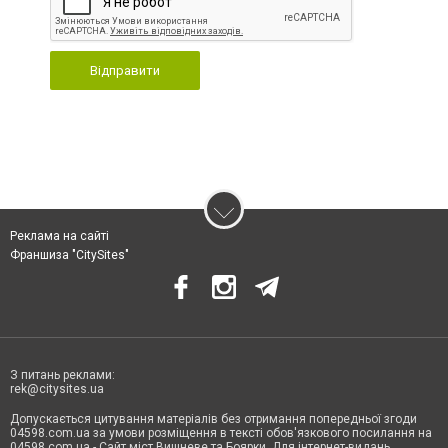
Відправити
Реклама на сайті
Франшиза "CitySites"
З питань реклами:
rek@citysites.ua
Допускається цитування матеріалів без отримання попередньої згоди
04598.com.ua за умови розміщення в тексті обов'язкового посилання на
04598.com.ua - Сайт міст Вишневе та Боярки. Для інтернет-видань