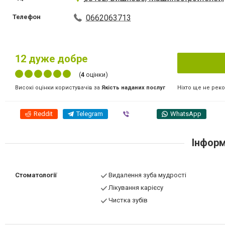
Телефон
0662063713
12
дуже добре
(
4
оцінки)
Ніхто ще не рек
Високі оцінки користувачів за
Якість наданих послуг
Reddit
Telegram
Viber
WhatsApp
Інформ
Стоматології
Видалення зуба мудрості
Лікування карієсу
Чистка зубів