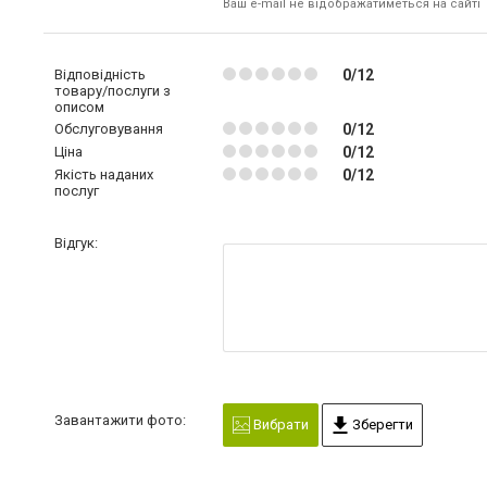
Ваш e-mail не відображатиметься на сайті
Відповідність
0/12
товару/послуги з
описом
Обслуговування
0/12
Ціна
0/12
Якість наданих
0/12
послуг
Відгук:
Завантажити фото:
Вибрати
Зберегти