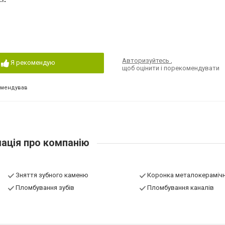
Авторизуйтесь
,
Я рекомендую
щоб оцінити і порекомендувати
омендував
ація про компанію
Зняття зубного каменю
Коронка металокераміч
Пломбування зубів
Пломбування каналів