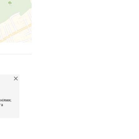
ніями;
та