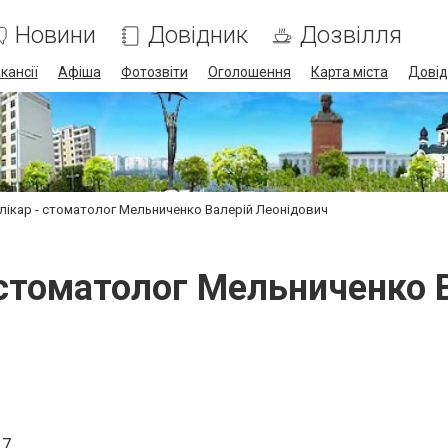
Новини
Довідник
Дозвілля
кансії
Афіша
Фотозвіти
Оголошення
Карта міста
Довід
лікар - стоматолог Мельниченко Валерій Леонідович
 стоматолог Мельниченко 
 7