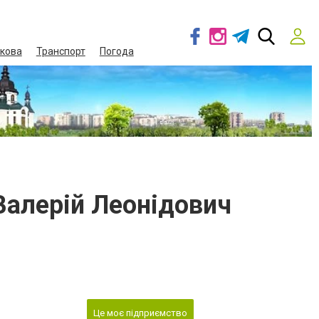
кова
Транспорт
Погода
Валерій Леонідович
Це моє підприємство