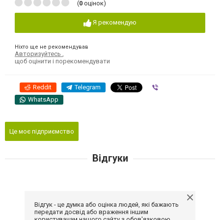
(
0
оцінок)
Я рекомендую
Ніхто ще не рекомендував
Авторизуйтесь
,
щоб оцінити і порекомендувати
Reddit
Telegram
Viber
WhatsApp
Це моє підприємство
Відгуки
Відгук - це думка або оцінка людей, які бажають
передати досвід або враження іншим
користувачам нашого сайту з обов'язковою