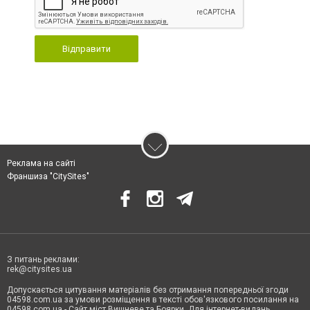
Відправити
Реклама на сайті
Франшиза "CitySites"
З питань реклами:
rek@citysites.ua
Допускається цитування матеріалів без отримання попередньої згоди
04598.com.ua за умови розміщення в тексті обов'язкового посилання на
04598.com.ua - Сайт міст Вишневе та Боярки. Для інтернет-видань