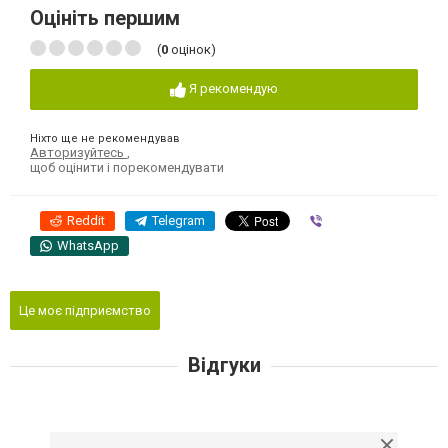
Оцініть першим
(
0
оцінок)
Я рекомендую
Ніхто ще не рекомендував
Авторизуйтесь
,
щоб оцінити і порекомендувати
Reddit
Telegram
Viber
WhatsApp
Це моє підприємство
Відгуки