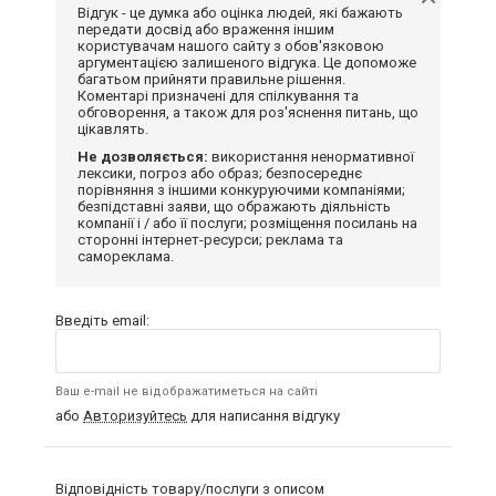
Відгук - це думка або оцінка людей, які бажають
передати досвід або враження іншим
користувачам нашого сайту з обов'язковою
аргументацією залишеного відгука. Це допоможе
багатьом прийняти правильне рішення.
Коментарі призначені для спілкування та
обговорення, а також для роз'яснення питань, що
цікавлять.
Не дозволяється:
використання ненормативної
лексики, погроз або образ; безпосереднє
порівняння з іншими конкуруючими компаніями;
безпідставні заяви, що ображають діяльність
компанії і / або її послуги; розміщення посилань на
сторонні інтернет-ресурси; реклама та
самореклама.
Введіть email:
Ваш e-mail не відображатиметься на сайті
або
Авторизуйтесь
для написання відгуку
Відповідність товару/послуги з описом