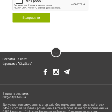
Відправити
Реклама на сайті
Франшиза "CitySites"
З питань реклами:
rek@citysites.ua
Допускається цитування матеріалів без отримання попередньої згоди
04598.com.ua за умови розміщення в тексті обов'язкового посилання на
04598.com.ua - Сайт міст Вишневе та Боярки. Для інтернет-видань