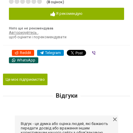
(
0
оцінок)
Я рекомендую
Ніхто ще не рекомендував
Авторизуйтесь
,
щоб оцінити і порекомендувати
Reddit
Telegram
Viber
WhatsApp
Це моє підприємство
Відгуки
Відгук - це думка або оцінка людей, які бажають
передати досвід або враження іншим
користувачам нашого сайту з обов'язковою