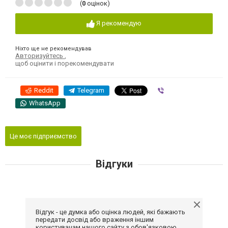
(
0
оцінок)
Я рекомендую
Ніхто ще не рекомендував
Авторизуйтесь
,
щоб оцінити і порекомендувати
Reddit
Telegram
Viber
WhatsApp
Це моє підприємство
Відгуки
Відгук - це думка або оцінка людей, які бажають
передати досвід або враження іншим
користувачам нашого сайту з обов'язковою