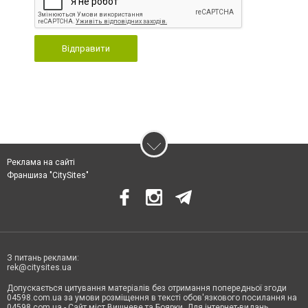
Відправити
Реклама на сайті
Франшиза "CitySites"
З питань реклами:
rek@citysites.ua
Допускається цитування матеріалів без отримання попередньої згоди
04598.com.ua за умови розміщення в тексті обов'язкового посилання на
04598.com.ua - Сайт міст Вишневе та Боярки. Для інтернет-видань