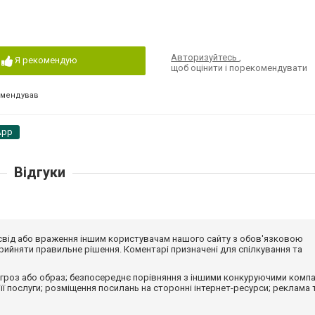
Авторизуйтесь
,
Я рекомендую
щоб оцінити і порекомендувати
омендував
App
Відгуки
досвід або враження іншим користувачам нашого сайту з обов'язковою
ийняти правильне рішення. Коментарі призначені для спілкування та
гроз або образ; безпосереднє порівняння з іншими конкуруючими компа
 її послуги; розміщення посилань на сторонні інтернет-ресурси; реклама 