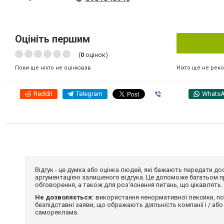
Оцініть першим
(
0
оцінок)
Ніхто ще не рек
Поки ще ніхто не оцінював
Reddit
Telegram
Viber
Whats
Відгук - це думка або оцінка людей, які бажають передати 
аргументацією залишеного відгука. Це допоможе багатьом пр
обговорення, а також для роз'яснення питань, що цікавлять.
Не дозволяється:
використання ненормативної лексики, по
безпідставні заяви, що ображають діяльність компанії і / або
самореклама.