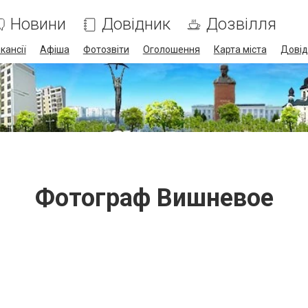
Новини
Довідник
Дозвілля
кансії
Афіша
Фотозвіти
Оголошення
Карта міста
Довід
Фотограф Вишневое