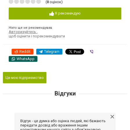
(
0
оцінок)
Я рекомендую
Ніхто ще не рекомендував
Авторизуйтесь
,
щоб оцінити і порекомендувати
Reddit
Telegram
Viber
WhatsApp
Це моє підприємство
Відгуки
Відгук - це думка або оцінка людей, які бажають
передати досвід або враження іншим
користувачам нашого сайту з обов'язковою