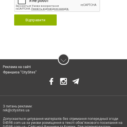
Відправити
Реклама на сайті
Франшиза "CitySites"
З питань реклами:
rek@citysites.ua
Допускається цитування матеріалів без отримання попередньої згоди
04598.com.ua за умови розміщення в тексті обов'язкового посилання на
04598.com.ua - Сайт міст Вишневе та Боярки. Для інтернет-видань