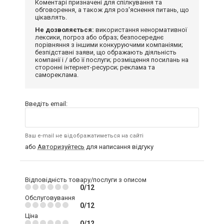
Коментарі призначені для спілкування та
обговорення, а також для роз'яснення питань, що
цікавлять.
Не дозволяється:
використання ненормативної
лексики, погроз або образ; безпосереднє
порівняння з іншими конкуруючими компаніями;
безпідставні заяви, що ображають діяльність
компанії і / або її послуги; розміщення посилань на
сторонні інтернет-ресурси; реклама та
самореклама.
Введіть email:
Ваш e-mail не відображатиметься на сайті
або
Авторизуйтесь
для написання відгуку
Відповідність товару/послуги з описом
0/12
Обслуговування
0/12
Ціна
0/12