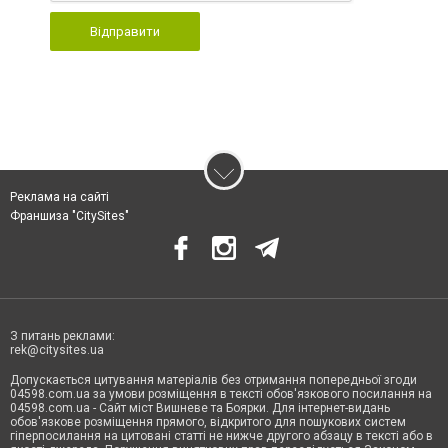
Відправити
Реклама на сайті
Франшиза "CitySites"
З питань реклами:
rek@citysites.ua
Допускається цитування матеріалів без отримання попередньої згоди
04598.com.ua за умови розміщення в тексті обов'язкового посилання на
04598.com.ua - Сайт міст Вишневе та Боярки. Для інтернет-видань
обов'язкове розміщення прямого, відкритого для пошукових систем
гіперпосилання на цитовані статті не нижче другого абзацу в тексті або в