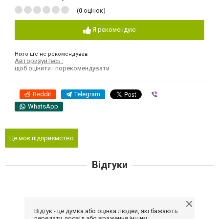
(
0
оцінок)
Я рекомендую
Ніхто ще не рекомендував
Авторизуйтесь
,
щоб оцінити і порекомендувати
Reddit
Telegram
Viber
WhatsApp
Це моє підприємство
Відгуки
Відгук - це думка або оцінка людей, які бажають
передати досвід або враження іншим