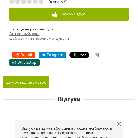
(
0
оцінок)
Я рекомендую
Ніхто ще не рекомендував
Авторизуйтесь
,
щоб оцінити і порекомендувати
Reddit
Telegram
Viber
WhatsApp
Це моє підприємство
Відгуки
Відгук - це думка або оцінка людей, які бажають
передати досвід або враження іншим
користувачам нашого сайту з обов'язковою