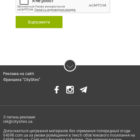
Відправити
Реклама на сайті
Франшиза "CitySites"
З питань реклами:
rek@citysites.ua
Допускається цитування матеріалів без отримання попередньої згоди
04598.com.ua за умови розміщення в тексті обов'язкового посилання на
04598.com.ua - Сайт міст Вишневе та Боярки. Для інтернет-видань