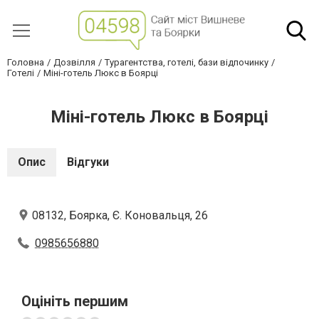
Головна
Дозвілля
Турагентства, готелі, бази відпочинку
Готелі
Міні-готель Люкс в Боярці
Міні-готель Люкс в Боярці
Опис
Відгуки
08132, Боярка, Є. Коновальця, 26
0985656880
Оцініть першим