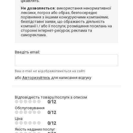
цікавлять.
Не дозволяється:
використання ненормативної
лексики, погроз або образ; безпосереднє
порівняння з іншими конкуруючими компаніями;
безпідставні заяви, що ображають діяльність
компанії і / або її послуги; розміщення посилань на
сторонні інтернет-ресурси; реклама та
самореклама.
Введіть email:
Ваш e-mail не відображатиметься на сайті
або
Авторизуйтесь
для написання відгуку
Відповідність товару/послуги з описом
0/12
Обслуговування
0/12
Ціна
0/12
Якість наданих послуг