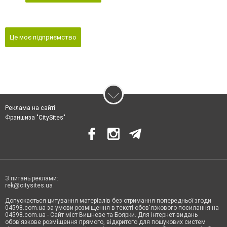
Це моє підприємство
Реклама на сайті
Франшиза "CitySites"
З питань реклами:
rek@citysites.ua
Допускається цитування матеріалів без отримання попередньої згоди
04598.com.ua за умови розміщення в тексті обов'язкового посилання на
04598.com.ua - Сайт міст Вишневе та Боярки. Для інтернет-видань
обов'язкове розміщення прямого, відкритого для пошукових систем