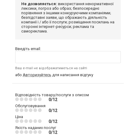
Не дозволяється:
використання ненормативної
лексики, погроз або образ; безпосереднє
порівняння з іншими конкуруючими компаніями;
безпідставні заяви, що ображають діяльність
компанії і / або її послуги; розміщення посилань на
сторонні інтернет-ресурси; реклама та
самореклама.
Введіть email:
Ваш e-mail не відображатиметься на сайті
або
Авторизуйтесь
для написання відгуку
Відповідність товару/послуги з описом
0/12
Обслуговування
0/12
Ціна
0/12
Якість наданих послуг
0/12