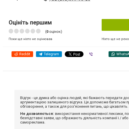
Оцініть першим
(
0
оцінок)
Ніхто ще не рек
Поки ще ніхто не оцінював
Reddit
Telegram
Viber
Whats
Відгук - це думка або оцінка людей, які бажають передати 
аргументацією залишеного відгука. Це допоможе багатьом пр
обговорення, а також для роз'яснення питань, що цікавлять.
Не дозволяється:
використання ненормативної лексики, по
безпідставні заяви, що ображають діяльність компанії і / або
самореклама.