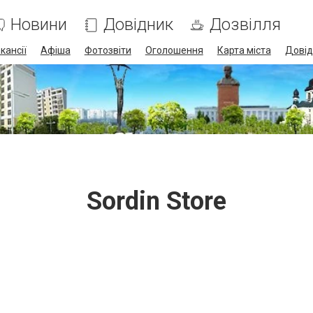
Новини
Довідник
Дозвілля
кансії
Афіша
Фотозвіти
Оголошення
Карта міста
Довід
Sordin Store