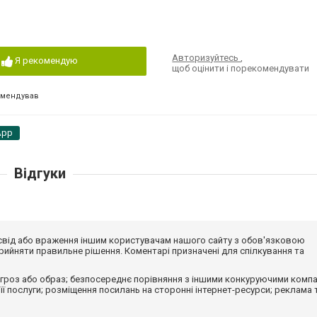
Авторизуйтесь
,
Я рекомендую
щоб оцінити і порекомендувати
омендував
App
Відгуки
досвід або враження іншим користувачам нашого сайту з обов'язковою
ийняти правильне рішення. Коментарі призначені для спілкування та
гроз або образ; безпосереднє порівняння з іншими конкуруючими компа
 її послуги; розміщення посилань на сторонні інтернет-ресурси; реклама 