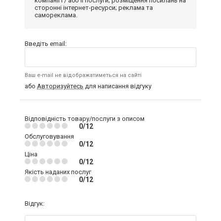
компанії і / або її послуги; розміщення посилань на
сторонні інтернет-ресурси; реклама та
самореклама.
Введіть email:
Ваш e-mail не відображатиметься на сайті
або
Авторизуйтесь
для написання відгуку
Відповідність товару/послуги з описом
0/12
Обслуговування
0/12
Ціна
0/12
Якість наданих послуг
0/12
Відгук: