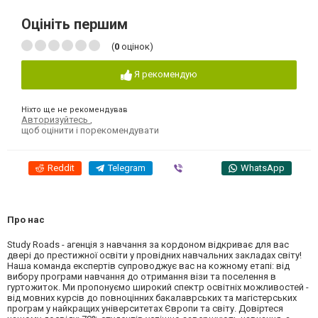
Оцініть першим
(
0
оцінок)
Я рекомендую
Ніхто ще не рекомендував
Авторизуйтесь
,
щоб оцінити і порекомендувати
Reddit
Telegram
Viber
WhatsApp
Про нас
Study Roads - агенція з навчання за кордоном відкриває для вас
двері до престижної освіти у провідних навчальних закладах світу!
Наша команда експертів супроводжує вас на кожному етапі: від
вибору програми навчання до отримання візи та поселення в
гуртожиток. Ми пропонуємо широкий спектр освітніх можливостей -
від мовних курсів до повноцінних бакалаврських та магістерських
програм у найкращих університетах Європи та світу. Довіртеся