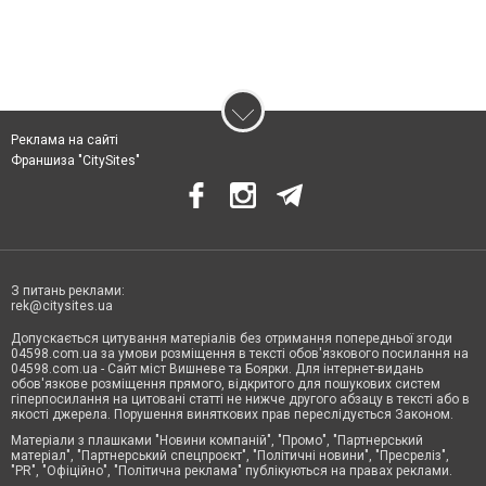
Реклама на сайті
Франшиза "CitySites"
З питань реклами:
rek@citysites.ua
Допускається цитування матеріалів без отримання попередньої згоди
04598.com.ua за умови розміщення в тексті обов'язкового посилання на
04598.com.ua - Сайт міст Вишневе та Боярки. Для інтернет-видань
обов'язкове розміщення прямого, відкритого для пошукових систем
гіперпосилання на цитовані статті не нижче другого абзацу в тексті або в
якості джерела. Порушення виняткових прав переслідується Законом.
Матеріали з плашками "Новини компаній", "Промо", "Партнерський
матеріал", "Партнерський спецпроєкт", "Політичні новини", "Пресреліз",
"PR", "Офіційно", "Політична реклама" публікуються на правах реклами.