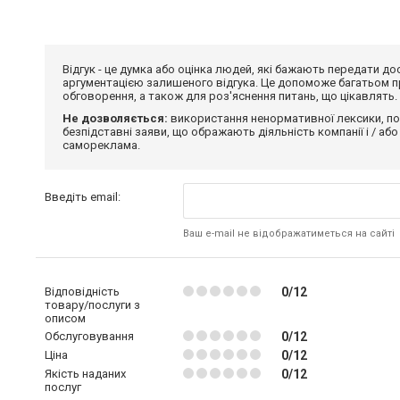
Відгук - це думка або оцінка людей, які бажають передати 
аргументацією залишеного відгука. Це допоможе багатьом пр
обговорення, а також для роз'яснення питань, що цікавлять.
Не дозволяється:
використання ненормативної лексики, по
безпідставні заяви, що ображають діяльність компанії і / або
самореклама.
Введіть email:
Ваш e-mail не відображатиметься на сайті
Відповідність
0/12
товару/послуги з
описом
Обслуговування
0/12
Ціна
0/12
Якість наданих
0/12
послуг