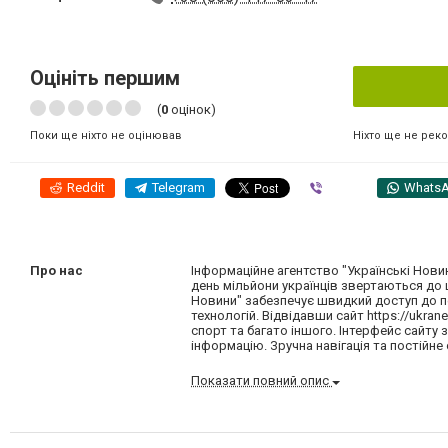
Оцініть першим
(
0
оцінок)
Ніхто ще не рек
Поки ще ніхто не оцінював
Reddit
Telegram
Viber
Whats
Про нас
Інформаційне агентство "Українські Новин
день мільйони українців звертаються до ць
Новини" забезпечує швидкий доступ до пе
технологій. Відвідавши сайт https://ukra
спорт та багато іншого. Інтерфейс сайту
інформацію. Зручна навігація та постійне
Показати повний опис