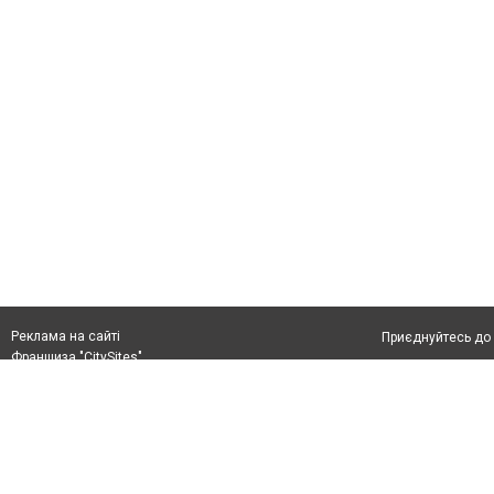
Реклама на сайті
Приєднуйтесь до 
Франшиза "CitySites"
З питань реклами:
Допускається цит
rek@citysites.ua
тексті обов'язко
обов'язкове розм
другого абзацу в