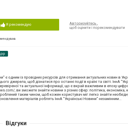
Авторизуйтесь
,
Я рекомендую
щоб оцінити і порекомендувати
омендував
App
и" є одним із провідних ресурсів для отримання актуальних новин в Укр
ого джерела, щоб дізнатися про останні події в країні та світі. ІннА "Ук
ревіреної та актуальної інформації, що є вкрай важливим в епоху цифр
news.com/, ви зможете знайти новини з різних сфер: політика, економіка, 
 зроблений таким чином, щоб кожен користувач міг легко знайти необхідн
 оновлення матеріалів роблять ІннА "Українські Новини" незамінним...
Відгуки