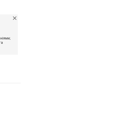
ніями;
та