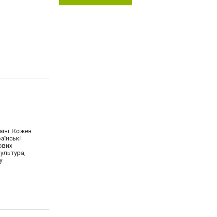
аїні. Кожен
раїнські
ових
культура,
у