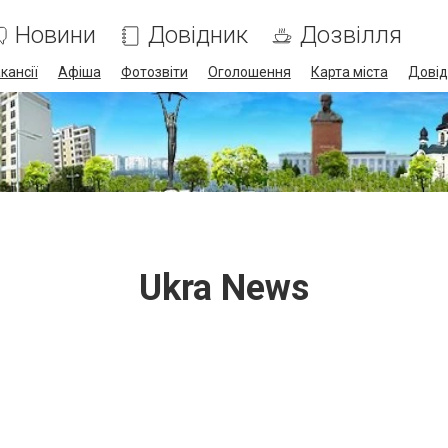
Новини
Довідник
Дозвілля
кансії
Афіша
Фотозвіти
Оголошення
Карта міста
Довід
Ukra News