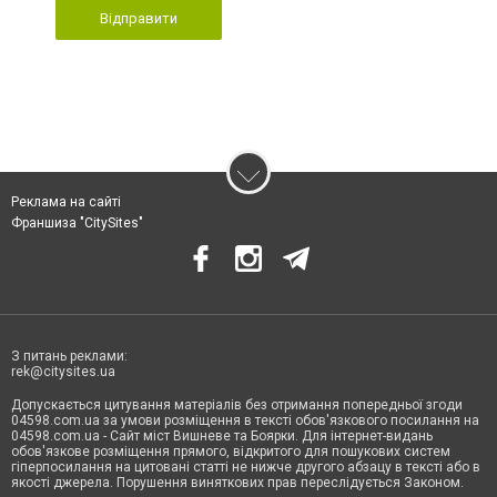
Відправити
Реклама на сайті
Франшиза "CitySites"
З питань реклами:
rek@citysites.ua
Допускається цитування матеріалів без отримання попередньої згоди
04598.com.ua за умови розміщення в тексті обов'язкового посилання на
04598.com.ua - Сайт міст Вишневе та Боярки. Для інтернет-видань
обов'язкове розміщення прямого, відкритого для пошукових систем
гіперпосилання на цитовані статті не нижче другого абзацу в тексті або в
якості джерела. Порушення виняткових прав переслідується Законом.