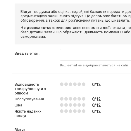
Відгук - це думка або оцінка людей, які бажають передати 
аргументацією залишеного відгука. Це допоможе багатьом пр
обговорення, а також для роз'яснення питань, що цікавлять.
Не дозволяється:
використання ненормативної лексики, по
безпідставні заяви, що ображають діяльність компанії і / або
самореклама.
Введіть email:
Ваш e-mail не відображатиметься на сайті
Відповідність
0/12
товару/послуги з
описом
Обслуговування
0/12
Ціна
0/12
Якість наданих
0/12
послуг
Відгук: