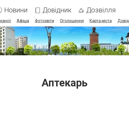
Новини
Довідник
Дозвілля
кансії
Афіша
Фотозвіти
Оголошення
Карта міста
Довід
Аптекарь