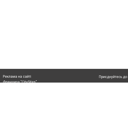
Реклама на сайті
Приєднуйтесь до 
Франшиза "CitySites"
З питань реклами:
Допускається цит
rek@citysites.ua
тексті обов'язко
обов'язкове розм
другого абзацу в
Матеріали з плаш
"Політичні новини