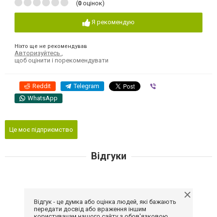
(
0
оцінок)
Я рекомендую
Ніхто ще не рекомендував
Авторизуйтесь
,
щоб оцінити і порекомендувати
Reddit
Telegram
Viber
WhatsApp
Це моє підприємство
Відгуки
Відгук - це думка або оцінка людей, які бажають
передати досвід або враження іншим
користувачам нашого сайту з обов'язковою