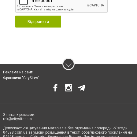
Відправити
Реклама на сайті
Франшиза "CitySites"
З питань реклами:
rek@citysites.ua
Допускається цитування матеріалів без отримання попередньої згоди
04598.com.ua за умови розміщення в тексті обов'язкового посилання на
04598.com.ua - Сайт міст Вишневе та Боярки. Для інтернет-видань