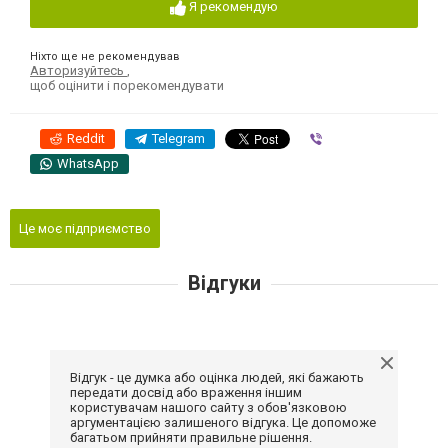
Я рекомендую
Ніхто ще не рекомендував
Авторизуйтесь
,
щоб оцінити і порекомендувати
Reddit
Telegram
Viber
WhatsApp
Це моє підприємство
Відгуки
Відгук - це думка або оцінка людей, які бажають
передати досвід або враження іншим
користувачам нашого сайту з обов'язковою
аргументацією залишеного відгука. Це допоможе
багатьом прийняти правильне рішення.