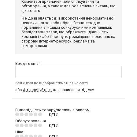
Коментарі призначені для спілкування та
обговорення, а також для роз'яснення питань, що
цікавлять.
Не дозволяється:
використання ненормативної
лексики, погроз або образ; безпосереднє
порівняння з іншими конкуруючими компаніями;
безпідставні заяви, що ображають діяльність
компанії і / або її послуги; розміщення посилань на
сторонні інтернет-ресурси; реклама та
самореклама.
Введіть email:
Ваш e-mail не відображатиметься на сайті
або
Авторизуйтесь
для написання відгуку
Відповідність товару/послуги з описом
0/12
Обслуговування
0/12
Ціна
0/12