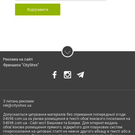
Відправити
Реклама на сайті
Франшиза "CitySites"
З питань реклами:
rek@citysites.ua
Допускається цитування матеріалів без отримання попередньої згоди
04598.com.ua за умови розміщення в тексті обов'язкового посилання на
04598.com.ua - Сайт міст Вишневе та Боярки. Для інтернет-видань
обов'язкове розміщення прямого, відкритого для пошукових систем
гіперпосилання на цитовані статті не нижче другого абзацу в тексті або в