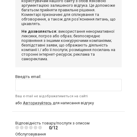
користувачам нашого сайту з обов'язковою
аргументацією залишеного відгука. Це допоможе
багатьом прийняти правильне рішення.
Коментарі призначені для спілкування та
обговорення, а також для роз'яснення питань, що
цікавлять.
Не дозволяється:
використання ненормативної
лексики, погроз або образ; безпосереднє
порівняння з іншими конкуруючими компаніями;
безпідставні заяви, що ображають діяльність
компанії і / або її послуги; розміщення посилань на
сторонні інтернет-ресурси; реклама та
самореклама.
Введіть email:
Ваш e-mail не відображатиметься на сайті
або
Авторизуйтесь
для написання відгуку
Відповідність товару/послуги з описом
0/12
Обслуговування