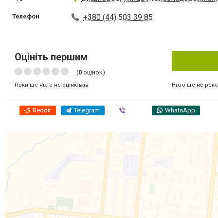
Телефон
+380 (44) 503 39 85
Оцініть першим
(
0
оцінок)
Ніхто ще не рек
Поки ще ніхто не оцінював
Reddit
Telegram
Viber
WhatsApp