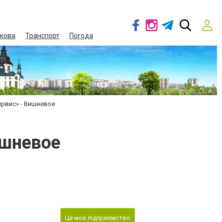
кова
Транспорт
Погода
ервис» - Вишневое
ишневое
Це моє підприємство