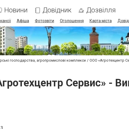
Новини
Довідник
Дозвілля
кансії
Афіша
Фотозвіти
Оголошення
Карта міста
Довід
рські господарства, агропромислові комплекси
ООО «Агротехцентр С
гротехцентр Сервис» - В
 3