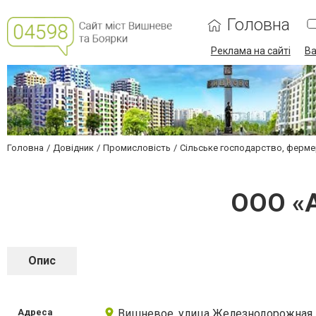
Головна
Реклама на сайті
Ва
Головна
Довідник
Промисловість
Сільське господарство, ферме
ООО «А
Опис
Адреса
Вишневое, улица Железнодорожная,