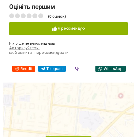
Оцініть першим
(
0
оцінок)
Я рекомендую
Ніхто ще не рекомендував
Авторизуйтесь
,
щоб оцінити і порекомендувати
Reddit
Telegram
Viber
WhatsApp