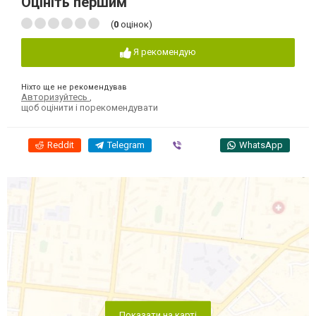
Оцініть першим
(
0
оцінок)
Я рекомендую
Ніхто ще не рекомендував
Авторизуйтесь
,
щоб оцінити і порекомендувати
Reddit
Telegram
Viber
WhatsApp
Показати на карті