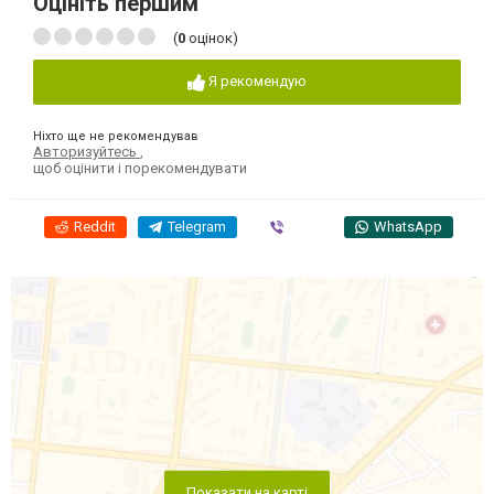
Оцініть першим
(
0
оцінок)
Я рекомендую
Ніхто ще не рекомендував
Авторизуйтесь
,
щоб оцінити і порекомендувати
Reddit
Telegram
Viber
WhatsApp
Показати на карті