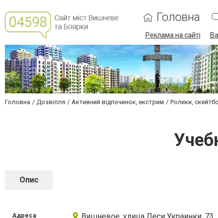
Головна
Реклама на сайті
Ва
Головна
Дозвілля
Активний відпочинок, екстрим
Ролики, скейтб
Учеб
Опис
Адреса
Вишневое, улица Леси Украинки, 73