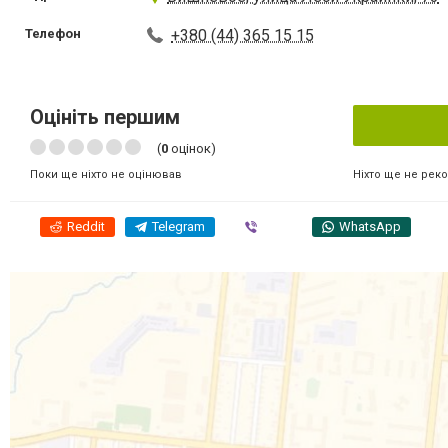
Телефон
+380 (44) 365 15 15
Оцініть першим
(
0
оцінок)
Ніхто ще не рек
Поки ще ніхто не оцінював
Reddit
Telegram
Viber
WhatsApp