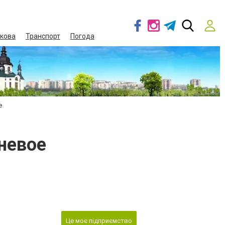
кова
Транспорт
Погода
е
невое
Це моє підприємство