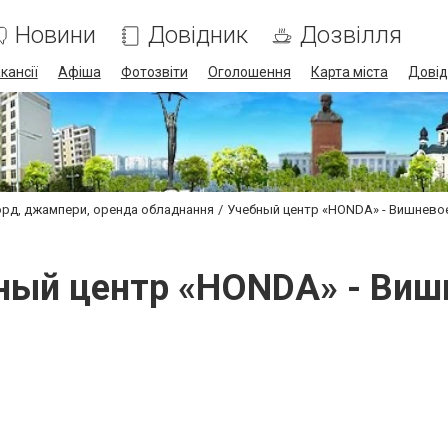
Новини
Довідник
Дозвілля
кансії
Афіша
Фотозвіти
Оголошення
Карта міста
Довід
орд, джампери, оренда обладнання
Учебный центр «HONDA» - Вишнево
ный центр «HONDA» - Виш