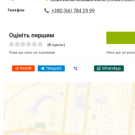
Телефон
+380 (66) 784 29 99
Оцініть першим
(
0
оцінок)
Ніхто ще не рек
Поки ще ніхто не оцінював
Reddit
Telegram
Viber
WhatsApp