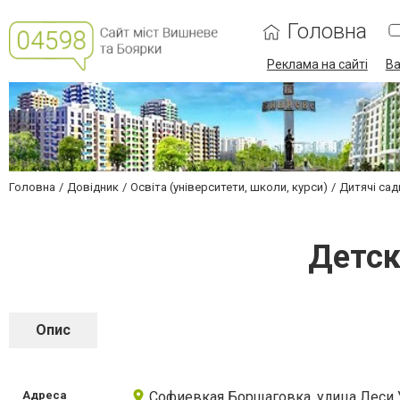
Головна
Реклама на сайті
Ва
Головна
Довідник
Освіта (університети, школи, курси)
Дитячі сад
Детск
Опис
Адреса
Софиевкая Борщаговка, улица Леси 