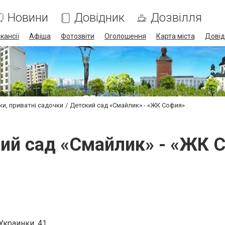
Новини
Довідник
Дозвілля
кансії
Афіша
Фотозвіти
Оголошення
Карта міста
Довід
ки, приватні садочки
Детский сад «Смайлик» - «ЖК София»
ий сад «Смайлик» - «ЖК 
Украинки, 41