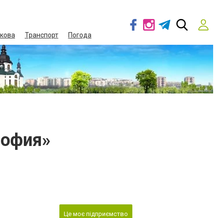
кова
Транспорт
Погода
София»
Це моє підприємство