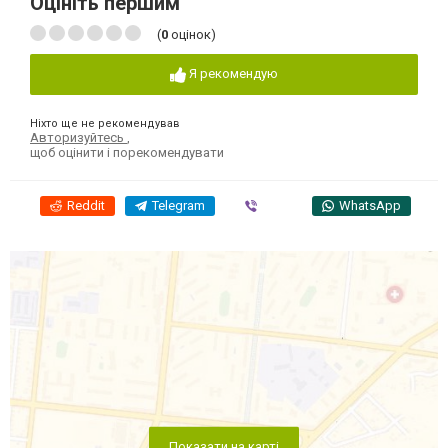
Оцініть першим
(
0
оцінок)
Я рекомендую
Ніхто ще не рекомендував
Авторизуйтесь
,
щоб оцінити і порекомендувати
Reddit
Telegram
Viber
WhatsApp
Показати на карті