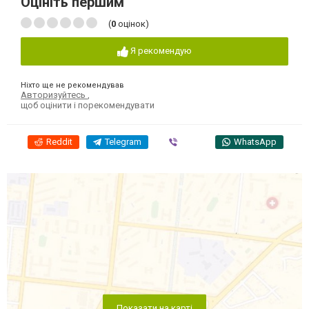
Оцініть першим
(
0
оцінок)
Я рекомендую
Ніхто ще не рекомендував
Авторизуйтесь
,
щоб оцінити і порекомендувати
Reddit
Telegram
Viber
WhatsApp
Показати на карті