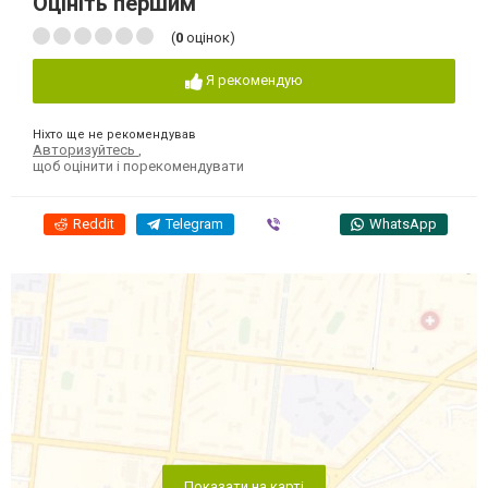
Оцініть першим
(
0
оцінок)
Я рекомендую
Ніхто ще не рекомендував
Авторизуйтесь
,
щоб оцінити і порекомендувати
Reddit
Telegram
Viber
WhatsApp
Показати на карті