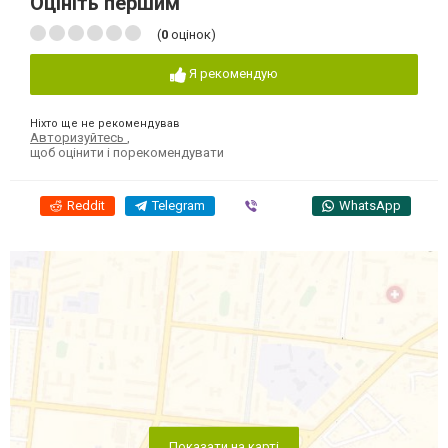
Оцініть першим
(
0
оцінок)
Я рекомендую
Ніхто ще не рекомендував
Авторизуйтесь
,
щоб оцінити і порекомендувати
Reddit
Telegram
Viber
WhatsApp
Показати на карті