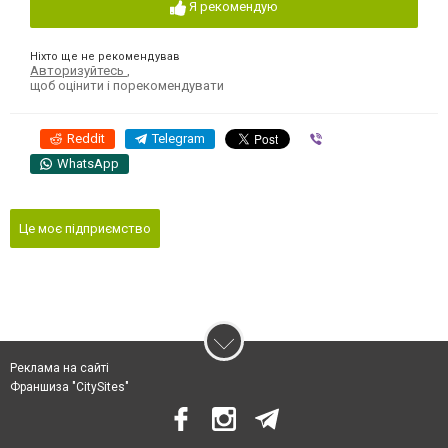
Я рекомендую
Ніхто ще не рекомендував
Авторизуйтесь
,
щоб оцінити і порекомендувати
Reddit
Telegram
Viber
WhatsApp
Це моє підприємство
Реклама на сайті
Франшиза "CitySites"