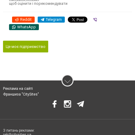
щоб оцінити і порекомендувати
Reddit
Telegram
Viber
WhatsApp
Це моє підприємство
Реклама на сайті
Франшиза "CitySites"
З питань реклами:
rek@citysites.ua