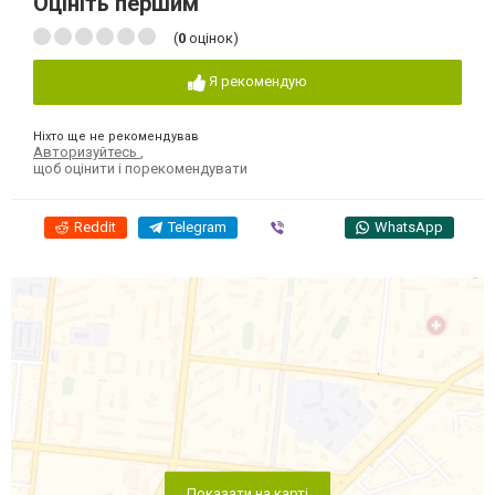
Оцініть першим
(
0
оцінок)
Я рекомендую
Ніхто ще не рекомендував
Авторизуйтесь
,
щоб оцінити і порекомендувати
Reddit
Telegram
Viber
WhatsApp
Показати на карті