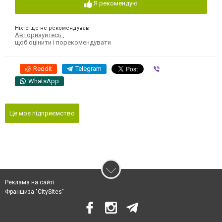
Я рекомендую
Ніхто ще не рекомендував
Авторизуйтесь
,
щоб оцінити і порекомендувати
Reddit
Telegram
Viber
WhatsApp
Це моє підприємство
Реклама на сайті
Франшиза "CitySites"