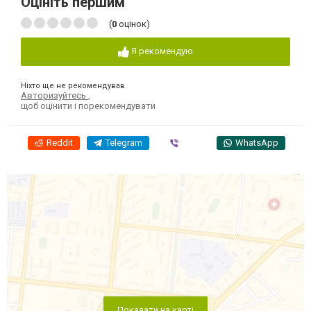
Оцініть першим
(
0
оцінок)
Я рекомендую
Ніхто ще не рекомендував
Авторизуйтесь
,
щоб оцінити і порекомендувати
Reddit
Telegram
Viber
WhatsApp
Показати на карті