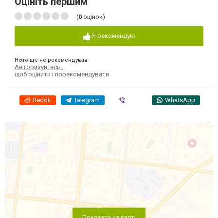
Оцініть першим
(
0
оцінок)
Я рекомендую
Ніхто ще не рекомендував
Авторизуйтесь
,
щоб оцінити і порекомендувати
Reddit
Telegram
Viber
WhatsApp
Показати на карті