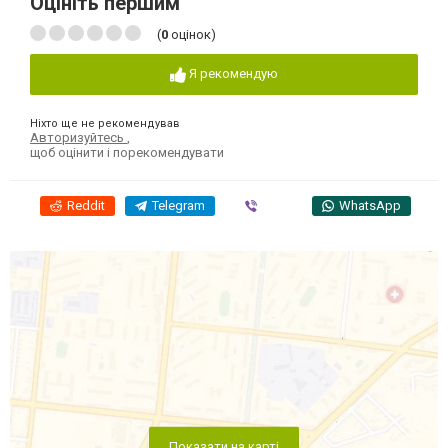
Оцініть першим
(
0
оцінок)
Я рекомендую
Ніхто ще не рекомендував
Авторизуйтесь
,
щоб оцінити і порекомендувати
Reddit
Telegram
Viber
WhatsApp
Показати на карті