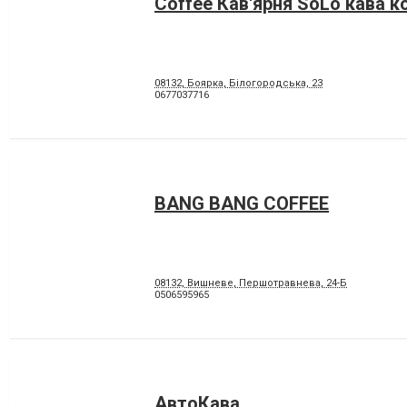
Coffee Кав'ярня SoLo кава 
08132, Боярка, Білогородська, 23
0677037716
BANG BANG COFFEE
08132, Вишневе, Першотравнева, 24-Б
0506595965
АвтоКава