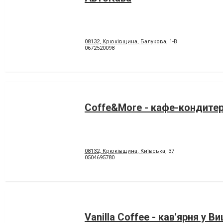
08132, Крюківщина, Балукова, 1-В
0672520098
Coffe&More - кафе-кондите
08132, Крюківщина, Київська, 37
0504695780
Vanilla Coffee - кав'ярня у 