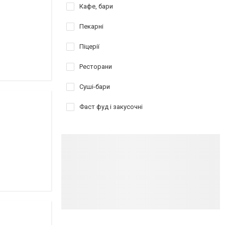
Кафе, бари
Пекарні
Піцерії
Ресторани
Суші-бари
Фаст фуд і закусочні