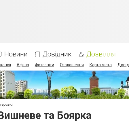
Новини
Довідник
Дозвілля
кансії
Афіша
Фотозвіти
Оголошення
Карта міста
Довід
терські
 Вишневе та Боярка