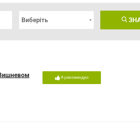
Виберіть
ЗН
 Вишневом
Я рекомендую