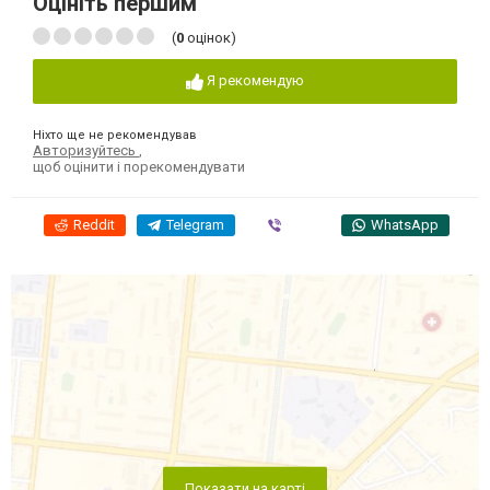
Оцініть першим
(
0
оцінок)
Я рекомендую
Ніхто ще не рекомендував
Авторизуйтесь
,
щоб оцінити і порекомендувати
Reddit
Telegram
Viber
WhatsApp
Показати на карті