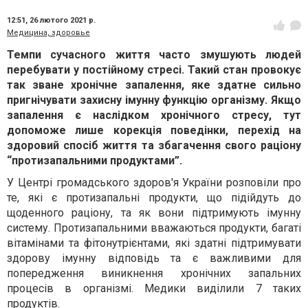
12:51,
26 лютого 2021 р.
Медицина, здоровье
Темпи сучасного життя часто змушують людей
перебувати у постійному стресі. Такий стан провокує
так зване хронічне запалення, яке здатне сильно
пригнічувати захисну імунну функцію організму. Якщо
запалення є наслідком хронічного стресу, тут
допоможе лише корекція поведінки, перехід на
здоровий спосіб життя та збагачення свого раціону
“протизапальними продуктами”.
У Центрі громадського здоров'я України розповіли про
те, які є протизапальні продукти, що підійдуть до
щоденного раціону, та як вони підтримують імунну
систему. Протизапальними вважаються продукти, багаті
вітамінами та фітонутрієнтами, які здатні підтримувати
здорову імунну відповідь та є важливими для
попередження виникнення хронічних запальних
процесів в організмі. Медики виділили 7 таких
продуктів.