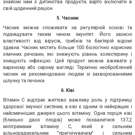
знайомі нам з дитинства продукти, варто включати в
свій щоденний раціон.
5. Часник
Часник можна споживати на регулярній основі та
підвищувати таким чином імунітет. Його захисні
властивості від вірусів, грибків та бактерій відомі
здавна. Часник містить більше 100 біологічно корисних
хімічних речовин, які знижують рівень холестерину і
знищують інфекцію. Цей продукт можна вживати у
вареному або сирому вигляді. Термічно необроблений
часник не рекомендовано людям зі захворюваннями
шлунку та печінки.
6. Ківі
Вітамін С відіграє життєво важливу роль у підтримці
здорової імунної системи, а ківі є одним із найкращих і
найсмачніших джерел цього вітаміну. Одна порція ківі
(близько двох плодів) може похвалитися 137,2
міліграмами вітаміну С, який є сильним
вільнорадикальним "пригнічувачем" і сильним