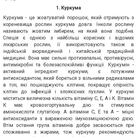
1. Куркума
Куркума - це жовтуватий порошок, який отримують з
кореневища рослин куркума довга. Інколи рослину
називають жовтим імбирем, на який вона подібна.
Спеція є однією з найбільш корисних і відомих
лікарських рослин, її використовують також в
індійській аюрведичній і китайській традиційній
медицині. Вона має сильні протизапальні, противірусні,
антимікробні та болезаспокійливі функції. Куркумін -
активний інгредієнт куркуми, є потужним
антиоксидантом, який бореться з вільними радикалами
в тілі, які пошкоджують клітини; покращує опірність
клітин до інфекцій і злоякісних пухлин. У куркумі
міститься величезна кількість вітаміну С, Е, А і К. Вітамін
К має кровозгортувальну дію та стимулює
амінокислоти глутатіону. А вітаміни С, Е та А – міцні
антиоксиданти з вираженою імунозміцнюючою дією.
Втім остання група вітамінів добре засвоюється при
споживанні з жирами, тож куркуму рекомендують