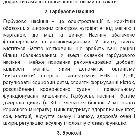
додавати в м'ясні страви, каші з оліями та салати.
2. Гарбузове насіння
Гарбузове насіння - це електростанції в крихітній
оболонці, з широким спектром нутрієнтів, від магнію і
марганцю до міді та цинку. Насіння збагачене
фітостеролами та антиоксидантами. У ньому також
міститься багато клітковини, що зробить ваш раціон
більш збалансованим. У чверті склянки гарбузового
насіння - майже половина рекомендованої добової
кількості магнію, який допомагає організму
"виготовляти" енергію, синтезувати РНК і ДНК,
регулювати серцевий ритм, сприяти формуванні кісток,
розслабленні кровоносних судин і правильному
функціонуванні кишечника. Гарбузове насіння - багате
джерело цинку (в 30 г міститься більше 2 мг цього
корисного мінералу). Цинк підтримує здоровий імунітет,
сон, настрій, відчуття смаку і запаху, здоров'я очей і
шкіри, регуляцію інсуліну і чоловічу статеву функцію.
3. Броколі