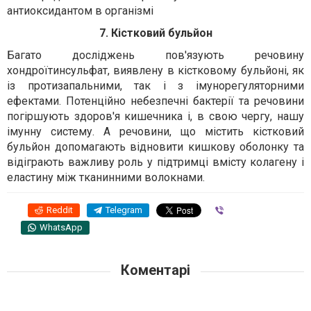
антиоксидантом в організмі
7. Кістковий бульйон
Багато досліджень пов'язують речовину
хондроїтинсульфат, виявлену в кістковому бульйоні, як
із протизапальними, так і з імунорегуляторними
ефектами. Потенційно небезпечні бактерії та речовини
погіршують здоров'я кишечника і, в свою чергу, нашу
імунну систему. А речовини, що містить кістковий
бульйон допомагають відновити кишкову оболонку та
відіграють важливу роль у підтримці вмісту колагену і
еластину між тканинними волокнами.
Reddit
Telegram
Viber
WhatsApp
Коментарі