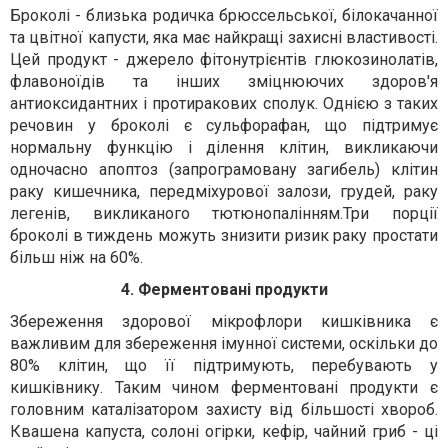
Броколі - близька родичка брюссельської, білокачанної
та цвітної капусти, яка має найкращі захисні властивості.
Цей продукт - джерело фітонутрієнтів глюкозинолатів,
флавоноїдів та інших зміцнюючих здоров'я
антиоксидантних і протиракових сполук. Однією з таких
речовин у броколі є сульфорафан, що підтримує
нормальну функцію і ділення клітин, викликаючи
одночасно апоптоз (запрограмовану загибель) клітин
раку кишечника, передміхурової залози, грудей, раку
легенів, викликаного тютюнопалінням.Три порції
броколі в тиждень можуть знизити ризик раку простати
більш ніж на 60%.
4. Ферментовані продукти
Збереження здорової мікрофлори кишківника є
важливим для збереження імунної системи, оскільки до
80% клітин, що її підтримують, перебувають у
кишківнику. Таким чином ферментовані продукти є
головним каталізатором захисту від більшості хвороб.
Квашена капуста, солоні огірки, кефір, чайний гриб - ці