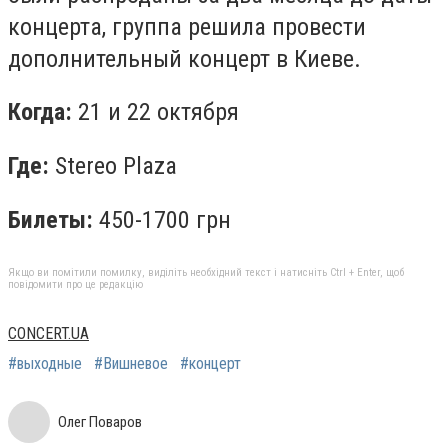
концерта, группа решила провести
дополнительный концерт в Киеве.
Когда:
21 и 22 октября
Где:
Stereo Plaza
Билеты:
450-1700 грн
Якщо ви помітили помилку, виділіть необхідний текст і натисніть Ctrl + Enter, щоб
повідомити про це редакцію
CONCERT.UA
#выходные
#Вишневое
#концерт
Олег Поваров