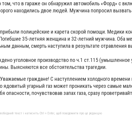
о том, что в гараже он обнаружил автомобиль «Форд» с вк
оторого находились двое людей. Мужчина попросил вызвать
прибыли полицейские и карета скорой помощи. Медики ко
Погибшие 35-летняя женщина и 32-летний мужчина. Оба м
ьным данным, смерть наступила в результате отравления 
ждено уголовное производство по ч.1 ст.115 (умышленное 
аины. Выясняются все обстоятельства трагедии.
"Уважаемые граждане! С наступлением холодного времени 
то ядовитый угарный газ может проникать через самые мал
бя опасности, почувствовав запах газа, сразу проветривай
бхідний текст і натисніть Ctrl + Enter, щоб повідомити про це редакцію