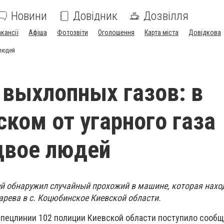
Новини
Довідник
Дозвілля
акансії
Афіша
Фотозвіти
Оголошення
Карта міста
Довідкова
 людей
 выхлопных газов: в
ком от угарного газа
двое людей
й обнаружил случайный прохожий в машине, которая нахо
арева в с. Коцюбинское Киевской области.
 спецлинии 102 полиции Киевской области поступило сообщ