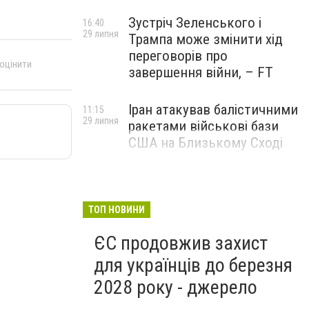
Зустріч Зеленського і
16:40
29 липня
Трампа може змінити хід
переговорів про
 оцінити
завершення війни, – FT
Іран атакував балістичними
11:15
29 липня
ракетами військові бази
США на Близькому Сході
ТОП НОВИНИ
ЄС продовжив захист
для українців до березня
2028 року - джерело