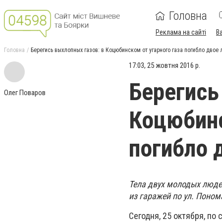
Головна
Реклама на сайті
В
Головна
Берегись выхлопных газов: в Коцюбинском от угарного газа погибло двое
17:03, 25 жовтня 2016 р.
Берегись
Олег Поваров
Коцюбинс
погибло 
Тела двух молодых люде
из гаражей по ул. Поном
Сегодня, 25 октября, по