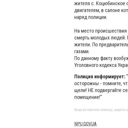
жителя с. Коцюбинское 
двигателем, в салоне к
наряд полиции.
На место происшествия 
смерть молодых людей. 
жители. По предварител
газами.
По данному факту возбу
Уголовного кодекса Укр
Полиция информирует:
осторожны - помните, ч
щели! НЕ подвергайте се
помещение!"
Якщо ви помітили помилку, виділіть нео
NPU.GOV.UA