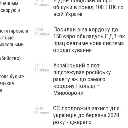
У ДБР повідомили про
17:15
люченным
31 липня
обшуки в понад 100 ТЦК по
 скорую и
всій Україні
Посилки з-за кордону до
15:59
нстатировали
31 липня
150 євро обкладуть ПДВ: як
естные
працюватиме нова система
выхлопными
оподаткування
убийство)
Український пілот
13:17
31 липня
відстежував російську
года будьте
ракету аж до самого
енькие
кордону Польщі —
те
Міноборони
ЄС продовжив захист для
12:46
31 липня
українців до березня 2028
року - джерело