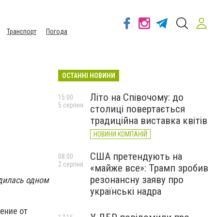
Транспорт
Погода
ОСТАННІ НОВИНИ
Літо на Співочому: до
15:00
5 серпня
столиці повертається
традиційна виставка квітів
НОВИНИ КОМПАНІЙ
США претендують на
08:00
2 серпня
«майже все»: Трамп зробив
резонансну заяву про
дилась одном
українські надра
ение от