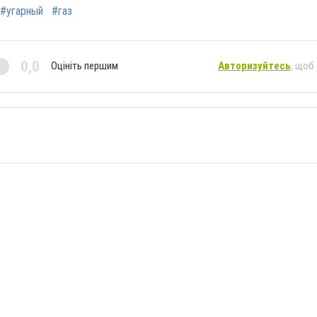
#угарный
#газ
0,0
Оцініть першим
Авторизуйтесь
, щоб