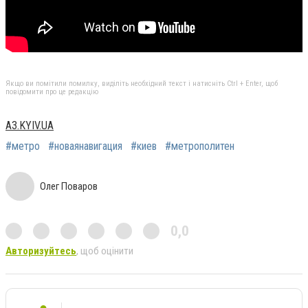
Якщо ви помітили помилку, виділіть необхідний текст і натисніть Ctrl + Enter, щоб
повідомити про це редакцію
A3.KYIV.UA
#метро
#новаянавигация
#киев
#метрополитен
Олег Поваров
0,0
Авторизуйтесь
, щоб оцінити