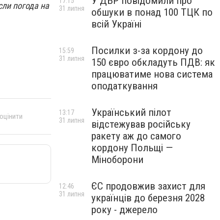
У ДБР повідомили про
17:15
сли погода на
31 липня
обшуки в понад 100 ТЦК по
всій Україні
Посилки з-за кордону до
15:59
31 липня
150 євро обкладуть ПДВ: як
працюватиме нова система
оподаткування
Український пілот
13:17
 оцінити
31 липня
відстежував російську
ракету аж до самого
кордону Польщі —
Міноборони
ЄС продовжив захист для
12:46
31 липня
українців до березня 2028
року - джерело