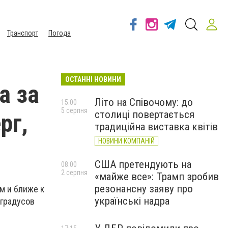
Транспорт
Погода
ОСТАННІ НОВИНИ
а за
Літо на Співочому: до
15:00
5 серпня
столиці повертається
рг,
традиційна виставка квітів
НОВИНИ КОМПАНІЙ
США претендують на
08:00
2 серпня
«майже все»: Трамп зробив
резонансну заяву про
м и ближе к
українські надра
 градусов