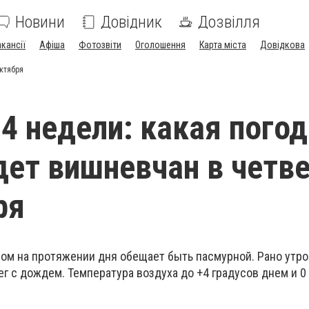
Новини
Довідник
Дозвілля
акансії
Афіша
Фотозвіти
Оголошення
Карта міста
Довідкова
октября
4 недели: какая погод
ет вишневчан в четве
ря
ом на протяжении дня обещает быть пасмурной. Рано утро
г с дождем. Температура воздуха до +4 градусов днем и 0