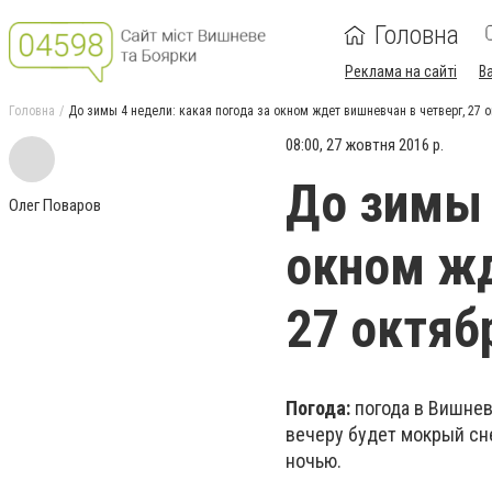
Головна
Реклама на сайті
В
Головна
До зимы 4 недели: какая погода за окном ждет вишневчан в четверг, 27 
08:00, 27 жовтня 2016 р.
До зимы 
Олег Поваров
окном жд
27 октяб
Погода:
погода в Вишнев
вечеру будет мокрый сне
ночью.