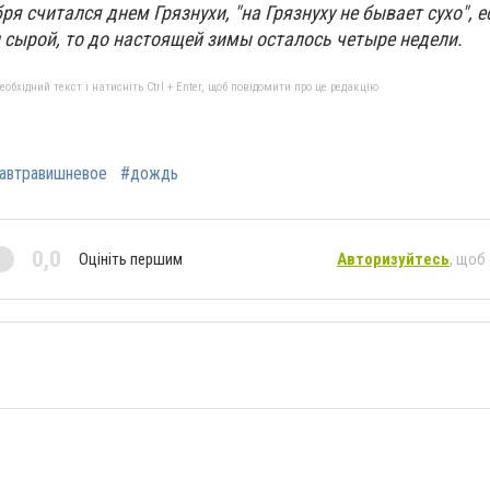
ря считался днем Грязнухи, "на Грязнуху не бывает сухо", е
 сырой, то до настоящей зимы осталось четыре недели.
бхідний текст і натисніть Ctrl + Enter, щоб повідомити про це редакцію
завтравишневое
#дождь
0,0
Оцініть першим
Авторизуйтесь
, щоб