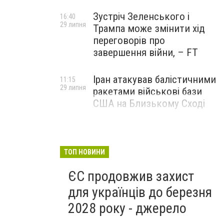
Зустріч Зеленського і
16:40
29 липня
Трампа може змінити хід
переговорів про
завершення війни, – FT
Іран атакував балістичними
11:15
29 липня
ракетами військові бази
США на Близькому Сході
ТОП НОВИНИ
ЄС продовжив захист
для українців до березня
2028 року - джерело