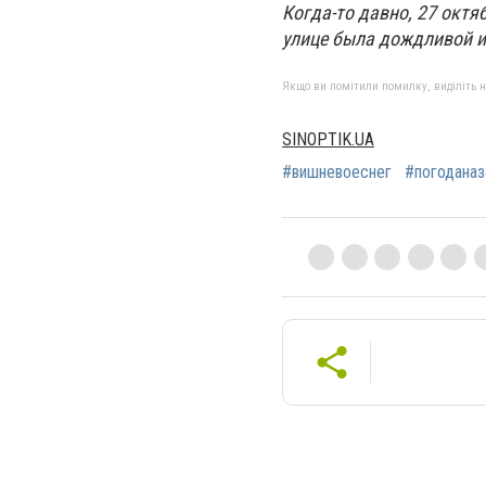
Когда-то давно, 27 октяб
улице была дождливой и
Якщо ви помітили помилку, виділіть нео
SINOPTIK.UA
#вишневоеснег
#погодана