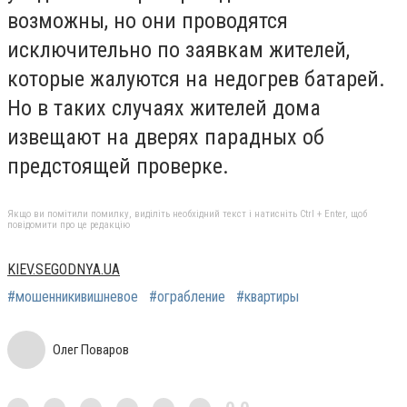
возможны, но они проводятся
исключительно по заявкам жителей,
которые жалуются на недогрев батарей.
Но в таких случаях жителей дома
извещают на дверях парадных об
предстоящей проверке.
Якщо ви помітили помилку, виділіть необхідний текст і натисніть Ctrl + Enter, щоб
повідомити про це редакцію
KIEV.SEGODNYA.UA
#мошенникивишневое
#ограбление
#квартиры
Олег Поваров