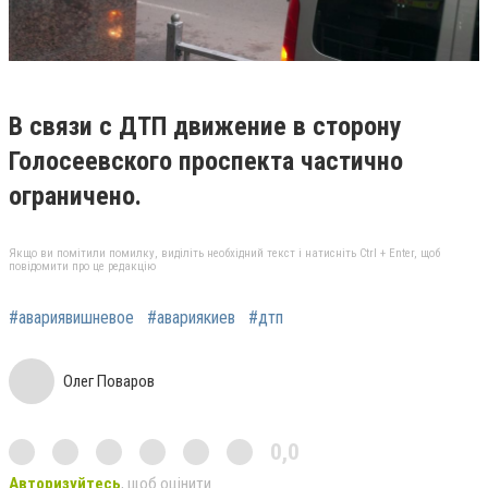
В связи с ДТП движение в сторону
Голосеевского проспекта частично
ограничено.
Якщо ви помітили помилку, виділіть необхідний текст і натисніть Ctrl + Enter, щоб
повідомити про це редакцію
#авариявишневое
#авариякиев
#дтп
Олег Поваров
0,0
Авторизуйтесь
, щоб оцінити