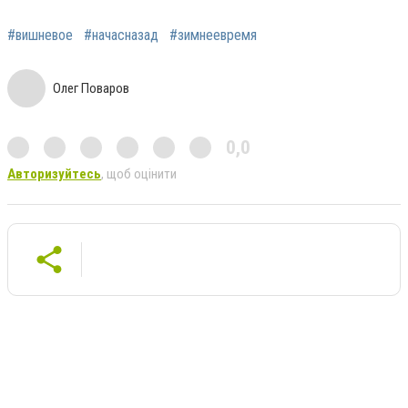
#вишневое
#начасназад
#зимнеевремя
Олег Поваров
0,0
Авторизуйтесь
, щоб оцінити